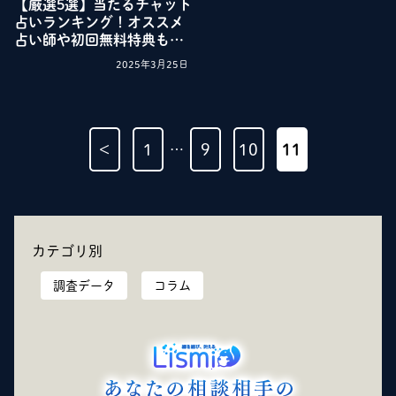
【厳選5選】当たるチャット
占いランキング！オススメ
占い師や初回無料特典も解
説
2025年3月25日
<
1
9
10
11
…
カテゴリ別
調査データ
コラム