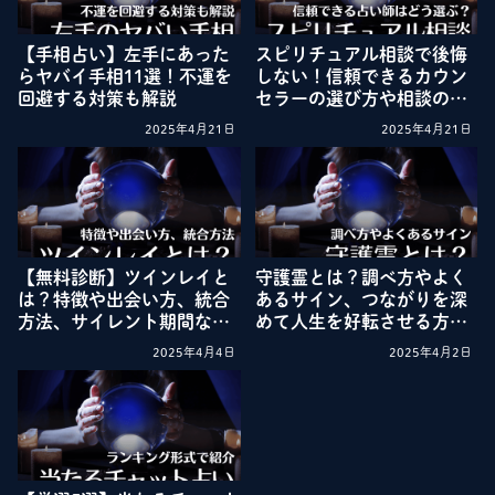
【手相占い】左手にあった
スピリチュアル相談で後悔
らヤバイ手相11選！不運を
しない！信頼できるカウン
回避する対策も解説
セラーの選び方や相談のコ
ツを解説
2025年4月21日
2025年4月21日
【無料診断】ツインレイと
守護霊とは？調べ方やよく
は？特徴や出会い方、統合
あるサイン、つながりを深
方法、サイレント期間など
めて人生を好転させる方法
を徹底解説
を解説
2025年4月4日
2025年4月2日