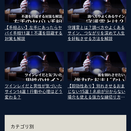
【手相占い】左手にあったらヤ
守護霊とは？調べ方やよくある
バイ手相11選！不運を回避する
サイン、つながりを深めて人生
対策も解説
を好転させる方法を解説
ツインレイだと男性が気づいた
【即効性あり】別れさせるおま
サイン14選！行動や心理はどう
じない15選！名前が分からない
変わる？
場合も使える強力な縁切り方法
を紹介
カテゴリ別