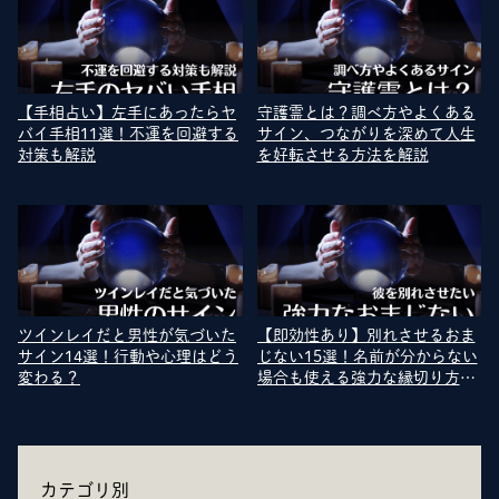
【手相占い】左手にあったらヤ
守護霊とは？調べ方やよくある
バイ手相11選！不運を回避する
サイン、つながりを深めて人生
対策も解説
を好転させる方法を解説
ツインレイだと男性が気づいた
【即効性あり】別れさせるおま
サイン14選！行動や心理はどう
じない15選！名前が分からない
変わる？
場合も使える強力な縁切り方法
を紹介
カテゴリ別