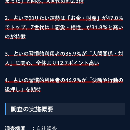
まった」と回答、X世代の約2.3倍
2．占いで知りたい運勢は「お金・財産」が47.0％
でトップ、Z世代は「恋愛・相性」が31.8％と高い
のが特徴
3．占いの習慣的利用者の35.9％が「人間関係・対
人」に関心、全体より12.7ポイント高い
4．占いの習慣的利用者の46.9％が「決断や行動の
後押し」を期待
調査の実施概要
調査機関 ：
自社調査