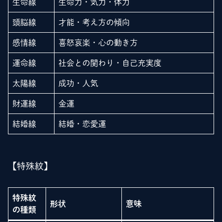
生命線
生命力・気力・体力
頭脳線
才能・考え方の傾向
感情線
喜怒哀楽・心の動き方
運命線
社会との関わり・自己充実度
太陽線
成功・人気
財運線
金運
結婚線
結婚・恋愛運
【特殊紋】
特殊紋
形状
意味
の種類