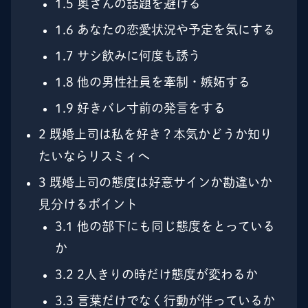
1.5
奥さんの話題を避ける
1.6
あなたの恋愛状況や予定を気にする
1.7
サシ飲みに何度も誘う
1.8
他の男性社員を牽制・嫉妬する
1.9
好きバレ寸前の発言をする
2
既婚上司は私を好き？本気かどうか知り
たいならリスミィへ
3
既婚上司の態度は好意サインか勘違いか
見分けるポイント
3.1
他の部下にも同じ態度をとっている
か
3.2
2人きりの時だけ態度が変わるか
3.3
言葉だけでなく行動が伴っているか